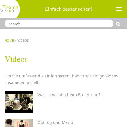
Direkt
Einfach besser sehen!
zum
Inhalt
BREADCRUMB
HOME
VIDEOS
Videos
Um Sie umfassend zu informieren, haben wir einige Videos
zusammengestellt:
Was ist wichtig beim Brillenkauf?
Optifog und Mario