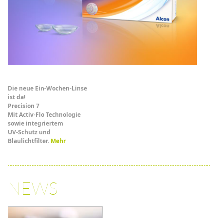
Die neue Ein-Wochen-Linse
ist da!
Precision 7
Mit Activ-Flo Technologie
sowie integriertem
UV-Schutz und
Blaulichtfilter.
Mehr
NEWS