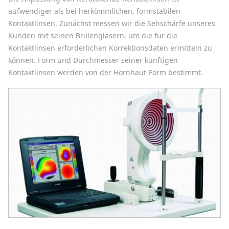
aufwendiger als bei herkömmlichen, formstabilen
Kontaktlinsen. Zunächst messen wir die Sehschärfe unseres
Kunden mit seinen Brillengläsern, um die für die
Kontaktlinsen erforderlichen Korrektionsdaten ermitteln zu
können. Form und Durchmesser seiner künftigen
Kontaktlinsen werden von der Hornhaut-Form bestimmt.